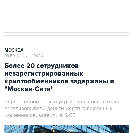
Аксенов сообщил о четвертом погибшем в
результате атаки ВСУ на Крым
МОСКВА
09:50, 7 августа 2026
Более 20 сотрудников
незарегистрированных
криптообменников задержаны в
"Москва-Сити"
Через эти обменники украинские колл-центры
легализовывали деньги жертв телефонных
мошенников, заявили в ФСБ