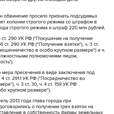
он обвинение просило признать подсудимых
лет колонии строгого режима со штрафом в
 года строгого режима и штраф 220 млн рублей.
 6 ст. 290 УК РФ ("Покушение на получение
 ст. 290 УК РФ ("Получение взятки"), ч. 3 ст.
а мошенничество в особо крупном размере") и ч.
должностными полномочиями лицом,
сть").
а мера пресечения в виде заключения под
4 ст. 291.1 УК РФ ("Посредничество во
"), ч. 3 ст. 30, ч. 4 ст. 159 УК РФ
бо крупном размере").
рель 2013 года глава города при
договорились о получении трех взяток на
оставление в собственность фирмы земельных