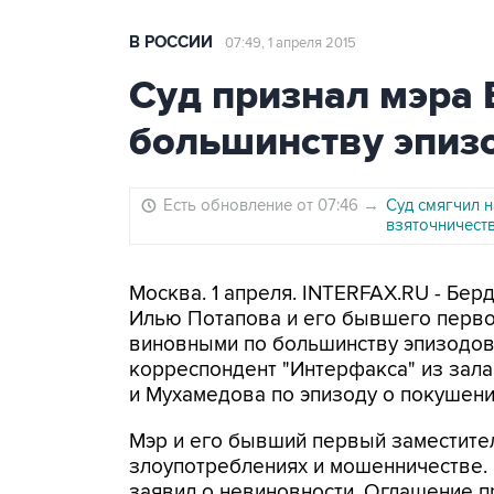
В РОССИИ
07:49, 1 апреля 2015
Суд признал мэра
большинству эпиз
Есть обновление от 07:46
→
Суд смягчил н
взяточничест
Москва. 1 апреля. INTERFAX.RU - Бер
Илью Потапова и его бывшего перво
виновными по большинству эпизодов 
корреспондент "Интерфакса" из зала
и Мухамедова по эпизоду о покушени
Мэр и его бывший первый заместите
злоупотреблениях и мошенничестве.
заявил о невиновности. Оглашение п