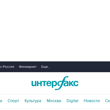
с-Россия
Финмаркет
Еще...
а
Спорт
Культура
Москва
Digital
Новости
С