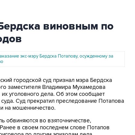
 Бердска виновным по
одов
аказание экс-мэру Бердска Потапову, осужденному за
во
дский городской суд признал мэра Бердска
го заместителя Владимира Мухамедова
их уголовного дела. Об этом сообщает
 суда. Суд прекратил преследование Потапова
и на мошенничество.
ль обвиняются во взяточничестве,
 Ранее в своем последнем слове Потапов
риговора по другим эпизодам дела