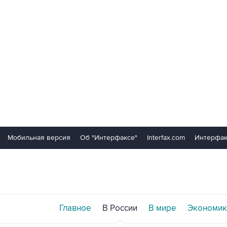
Мобильная версия
Об "Интерфаксе"
Interfax.com
Интерфак
Главное
В России
В мире
Экономик