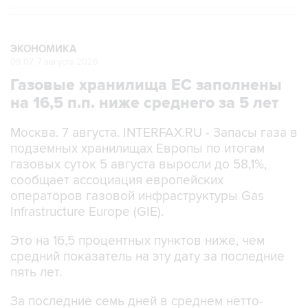
ЭКОНОМИКА
09:07, 7 августа 2026
Газовые хранилища ЕС заполнены
на 16,5 п.п. ниже среднего за 5 лет
Москва. 7 августа. INTERFAX.RU - Запасы газа в
подземных хранилищах Европы по итогам
газовых суток 5 августа выросли до 58,1%,
сообщает ассоциация европейских
операторов газовой инфраструктуры Gas
Infrastructure Europe (GIE).
Это на 16,5 процентных пунктов ниже, чем
средний показатель на эту дату за последние
пять лет.
За последние семь дней в среднем нетто-
закачка составил 269 млн куб. м в сутки, что на
21,6% меньше среднего пятилетнего значения.