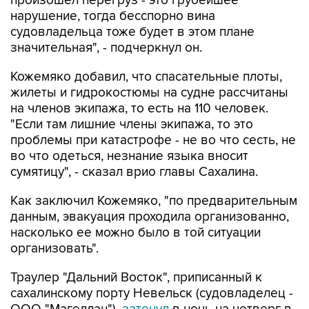
судовладельца тоже будет в этом плане
значительная", - подчеркнул он.
Кожемяко добавил, что спасательные плоты,
жилеты и гидрокостюмы на судне рассчитаны
на членов экипажа, то есть на 110 человек.
"Если там лишние члены экипажа, то это
проблемы при катастрофе - не во что сесть, не
во что одеться, незнание языка вносит
сумятицу", - сказал врио главы Сахалина.
Как заключил Кожемяко, "по предварительным
данным, эвакуация проходила организованно,
насколько ее можно было в той ситуации
организовать".
Траулер "Дальний Восток", приписанный к
сахалинскому порту Невельск (судовладелец -
ООО "Магеллан"),
затонул
в ночь на четверг в
Охотском море в 300 км южнее Магадана. На