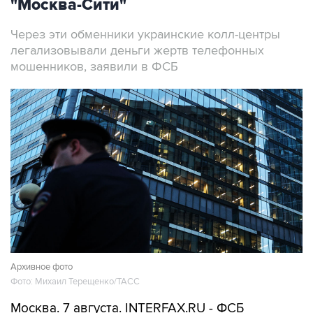
Через эти обменники украинские колл-центры
легализовывали деньги жертв телефонных
мошенников, заявили в ФСБ
Архивное фото
Фото: Михаил Терещенко/ТАСС
Москва. 7 августа. INTERFAX.RU - ФСБ
сообщила о задержании в Москве более 20
человек, работавших в криптообменниках в