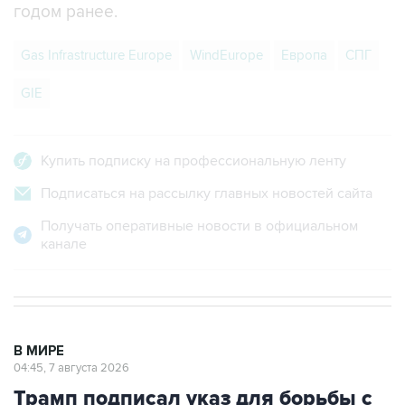
Gas Infrastructure Europe
WindEurope
Европа
СПГ
GIE
Купить подписку на профессиональную ленту
Подписаться на рассылку главных новостей сайта
Получать оперативные новости в официальном
канале
В МИРЕ
04:45, 7 августа 2026
Трамп подписал указ для борьбы с
"родильным туризмом"