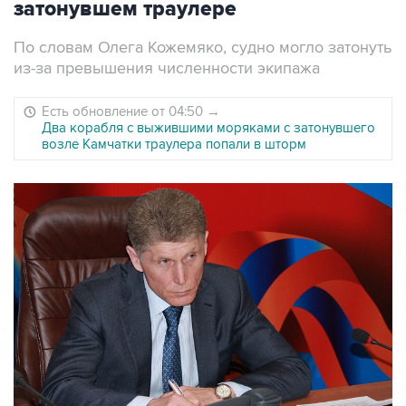
затонувшем траулере
По словам Олега Кожемяко, судно могло затонуть
из-за превышения численности экипажа
Есть обновление от 04:50
→
Два корабля с выжившими моряками с затонувшего
возле Камчатки траулера попали в шторм