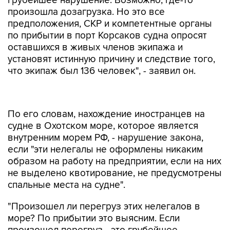
грубейшее нарушение. Возможно, где-то
произошла дозагрузка. Но это все
предположения, СКР и компетентные органы
по прибытии в порт Корсаков судна опросят
оставшихся в живых членов экипажа и
установят истинную причину и следствие того,
что экипаж был 136 человек", - заявил он.
По его словам, нахождение иностранцев на
судне в Охотском море, которое является
внутренним морем РФ, - нарушение закона,
если "эти нелегалы не оформлены никаким
образом на работу на предприятии, если на них
не выделено квотирование, не предусмотрены
спальные места на судне".
"Произошел ли перегруз этих нелегалов в
море? По прибытии это выясним. Если
произошел перегруз - это грубейшее
нарушение, тогда бесспорно вина