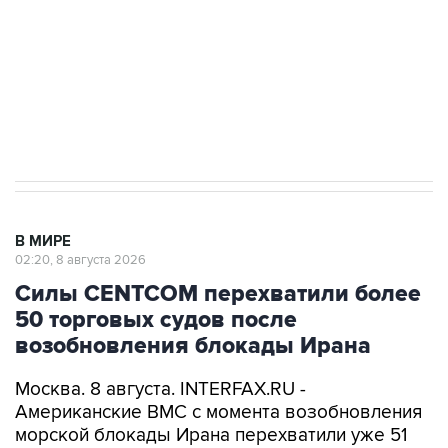
Кабмин РФ разрешил до 1 июля 2027 года
импорт, выпуск и обращение бензина Евро 2,
Евро 3, Евро 4
В МИРЕ
02:20, 8 августа 2026
Силы CENTCOM перехватили более
50 торговых судов после
возобновления блокады Ирана
Москва. 8 августа. INTERFAX.RU -
Американские ВМС с момента возобновления
морской блокады Ирана перехватили уже 51
связанное с этой страной торговое судно,
которое направлялось в иранский порт или