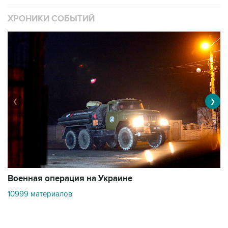
❮
❯
Военная операция на Украине
О
10999 материалов
3