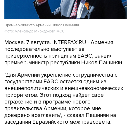
Премьер-министр Армении Никол Пашинян
Фото: Александр Миридонов/ТАСС
Москва. 7 августа. INTERFAX.RU - Армения
последовательно выступает за
приверженность принципам ЕАЭС, заявил
премьер-министр республики Никол Пашинян.
"Для Армении укрепление сотрудничества с
государствами ЕАЭС остается одним из
внешнеполитических и внешнеэкономических
приоритетов. Этот подход найдет свое
отражение и в программе нового
правительства Армении, которое мне
доверено возглавить", - сказал Пашинян на
заседании Евразийского межправсовета.
По его словам, Армения последовательно
выступает за приверженность тем принципам,