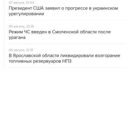
урегулировании
06 августа, 22:16
Режим ЧС введен в Смоленской области после
урагана
06 августа, 21:51
В Ярославской области ликвидировали возгорание
топливных резервуаров НПЗ
06 августа, 20:30
Что произошло за день: четверг, 6 августа
06 августа, 20:28
В ИКИ РАН предложили выделить на Луне район для
падения старых аппаратов и ступеней ракет