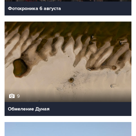
9
Обмеление Дуная