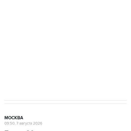
ФСБ сообщила о задержании в Приморье
подростков, готовивших теракт на объекте
Росгвардии
Как российские медицинские технологии
выходят на мировые рынки
Социальная реклама, АНО «Национальные приоритеты».
ИНН 7725383515 Erid: F7NfYUJCUneVdTRF8PRs
Аксенов сообщил о четвертом погибшем в
результате атаки ВСУ на Крым
МОСКВА
09:50, 7 августа 2026