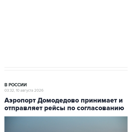
Социальная реклама, АНО «Национальные приоритеты».
ИНН 7725383515 Erid: F7NfYUJCUneVdwcydK6A
Путин вывел "Шереметьево" из
стратегического списка с целью снять
препятствие для приватизации
В РОССИИ
03:32, 10 августа 2026
Аэропорт Домодедово принимает и
отправляет рейсы по согласованию