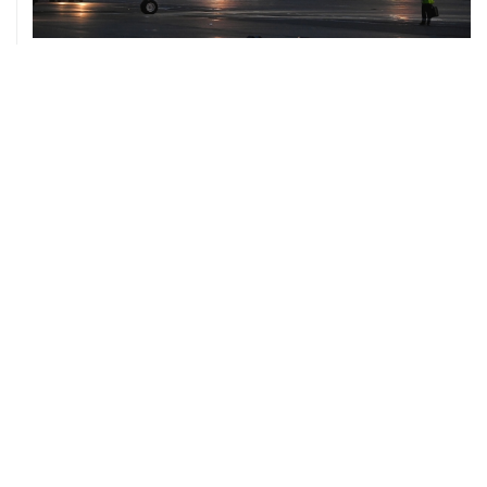
10 августа, 02:31
Доступ к интернету на Камчатке ограничат с 12 по 16
августа
09 августа, 22:39
Число жертв атаки БПЛА на Белгород выросло до
шести
09 августа, 21:58
Два мирных жителя погибли, семеро пострадали в
результате атаки БПЛА на ДНР
09 августа, 20:30
Что произошло за день: воскресенье, 9 августа
09 августа, 18:04
Внуково обслуживает рейсы по согласованию
09 августа, 16:36
Аэропорт Домодедово возобновил работу