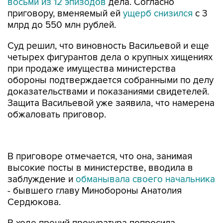
восьми из 12 эпизодов
дела. Согласно
приговору, вменяемый ей
ущерб снизился
с 3
млрд до 550 млн рублей.
Суд решил, что виновность Васильевой и еще
четырех фигурантов дела о крупных хищениях
при продаже имущества министерства
обороны подтверждается собранными по делу
доказательствами и показаниями свидетелей.
Защита Васильевой уже заявила, что намерена
обжаловать приговор.
В приговоре отмечается, что она, занимая
высокие посты в министерстве, вводила в
заблуждение и
обманывала своего начальника
- бывшего главу Минобороны Анатолия
Сердюкова.
В ходе прений прокуратура попросила
приговорить Васильеву и других фигурантов