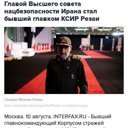
бывший главком КСИР Резаи
Генерал Мохсен Резаи
Фото: Morteza Nikoubazl/NurPhoto via Getty Images
Москва. 10 августа. INTERFAX.RU - Бывший
главнокомандующий Корпусом стражей
исламской революции (КСИР) и военный
советник верховного лидера Ирана Мохсен