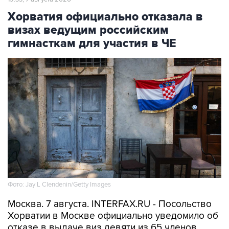
визах ведущим российским
гимнасткам для участия в ЧЕ
Фото: Jay L Clendenin/Getty Images
Москва. 7 августа. INTERFAX.RU - Посольство
Хорватии в Москве официально уведомило об
отказе в выдаче виз девяти из 65 членов
российской делегации по спортивной