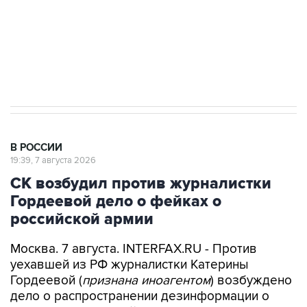
Аксенов сообщил о четвертом погибшем в
результате атаки ВСУ на Крым
В РОССИИ
19:39, 7 августа 2026
СК возбудил против журналистки
Гордеевой дело о фейках о
российской армии
Москва. 7 августа. INTERFAX.RU - Против
уехавшей из РФ журналистки Катерины
Гордеевой (
признана иноагентом
) возбуждено
дело о распространении дезинформации о
деятельности российских Вооруженных сил, ее
планируется объявить в розыск, сообщили в