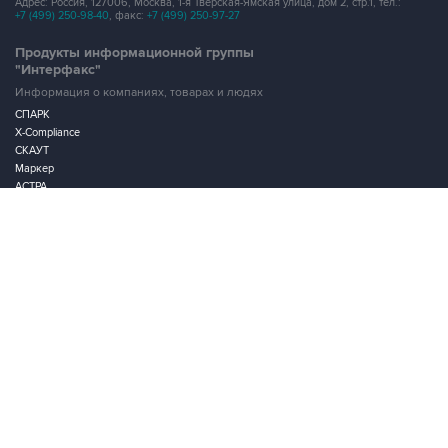
Продукты информационной группы
"Интерфакс"
Информация о компаниях, товарах и людях
СПАРК
X-Compliance
СКАУТ
Маркер
АСТРА
Новости и рынки
Новости "Интерфакса"
СКАН
RUDATA
Центр раскрытия корпоративной информации
Условия использования информации
Выходные данные
Дизайн – Motka.ru