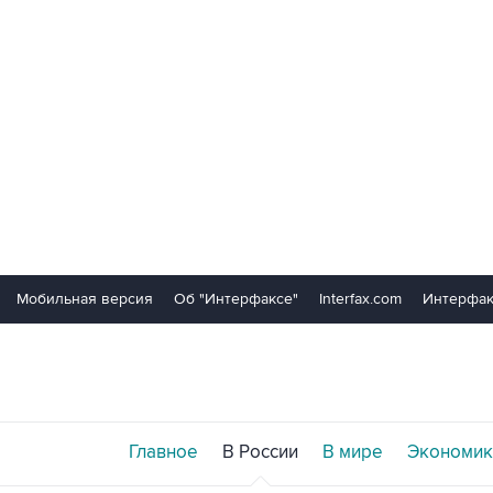
Мобильная версия
Об "Интерфаксе"
Interfax.com
Интерфак
Главное
В России
В мире
Экономик