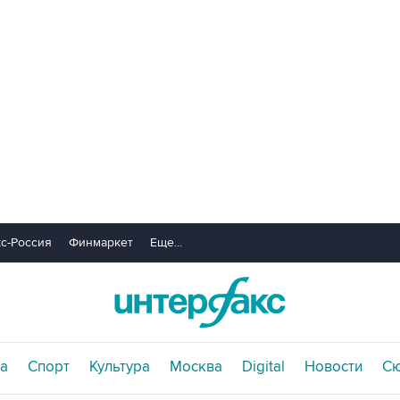
с-Россия
Финмаркет
Еще...
а
Спорт
Культура
Москва
Digital
Новости
С