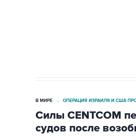
Путин сообщил о решении сосре
тыла Минобороны
Как российские медицинские т
Социальная реклама, АНО «Национальные приоритеты».
И
Трамп заявил, что переговоры 
В МИРЕ
ОПЕРАЦИЯ ИЗРАИЛЯ И США ПР
→
Силы CENTCOM пер
судов после возо