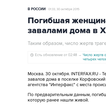
В РОССИИ
01:33, 30 октября 2015
Погибшая женщина
завалами дома в 
Таким образом, число жертв траг
Есть обновление от 02:48
→
Число жертв 
четырех чело
Москва. 30 октября. INTERFAX.RU - 
завалов дома в поселке Корфовский
агентства "Интерфакс" с места проис
По предварительным данным, погибш
которую ранее нашли живой.