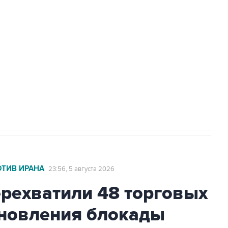
доточить в одних руках все службы
ехнологии выходят на мировые рынки
НН 7725383515 Erid: F7NfYUJCUneVdTRF8PRs
с Ираном начнутся в понедельник
ОТИВ ИРАНА
23:56, 5 августа 2026
ехватили 48 торговых
бновления блокады