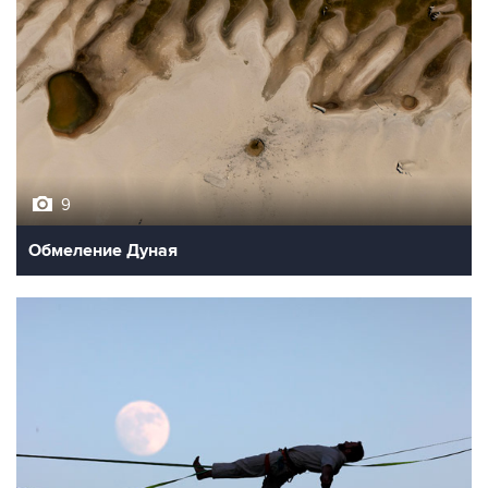
9
Обмеление Дуная