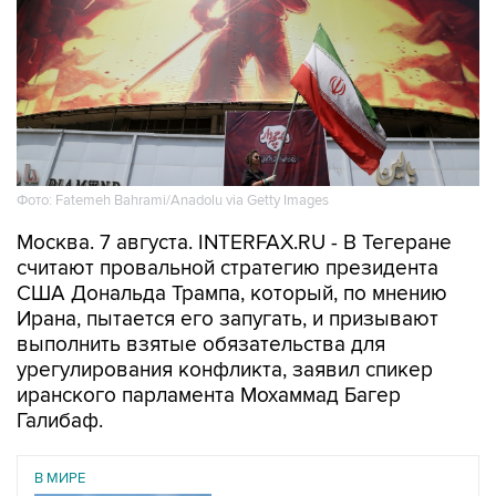
Фото: Fatemeh Bahrami/Anadolu via Getty Images
Москва. 7 августа. INTERFAX.RU - В Тегеране
считают провальной стратегию президента
США Дональда Трампа, который, по мнению
Ирана, пытается его запугать, и призывают
выполнить взятые обязательства для
урегулирования конфликта, заявил спикер
иранского парламента Мохаммад Багер
Галибаф.
В МИРЕ