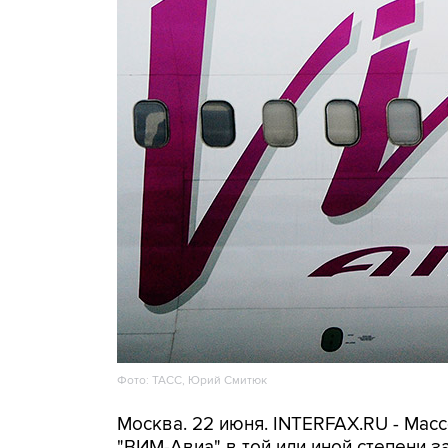
Фото: ТАСС, Юрий Смитюк
Москва. 22 июня. INTERFAX.RU - Мас
"ВИМ-Авиа" в той или иной степени з