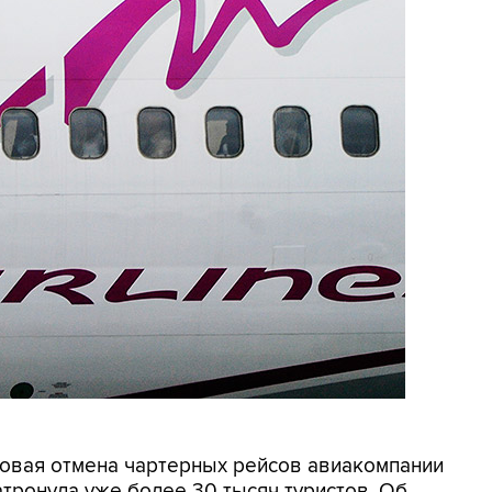
совая отмена чартерных рейсов авиакомпании
атронула уже более 30 тысяч туристов. Об