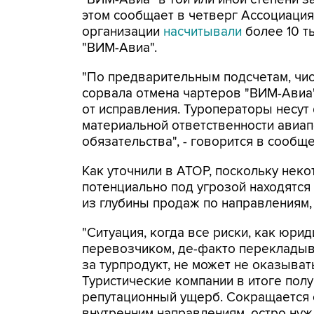
этом сообщает в четверг Ассоциация
организации
насчитывали
более 10 т
"ВИМ-Авиа".
"По предварительным подсчетам, чис
сорвала отмена чартеров "ВИМ-Авиа"
от исправления. Туроператоры несут
материальной ответственности авиа
обязательства", - говорится в сообще
Как уточнили в АТОР, поскольку нек
потенциально под угрозой находятся 
из глубины продаж по направлениям,
"Ситуация, когда все риски, как юри
перевозчиком, де-факто перекладыв
за турпродукт, не может не оказыват
Туристические компании в итоге полу
репутационный ущерб. Сокращается о
внутренним направлениям, остро ну