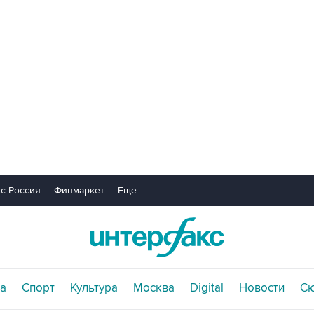
с-Россия
Финмаркет
Еще...
а
Спорт
Культура
Москва
Digital
Новости
С