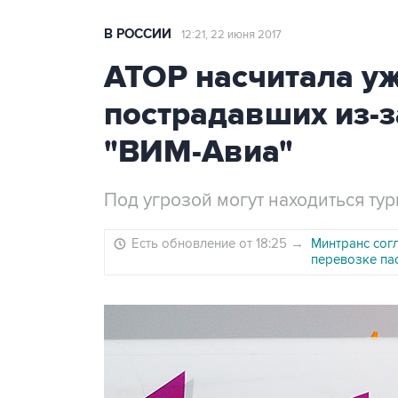
В РОССИИ
12:21, 22 июня 2017
АТОР насчитала уж
пострадавших из-з
"ВИМ-Авиа"
Под угрозой могут находиться тур
Есть обновление от 18:25
→
Минтранс сог
перевозке па