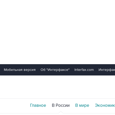
Мобильная версия
Об "Интерфаксе"
Interfax.com
Интерфак
Главное
В России
В мире
Экономик