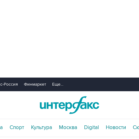
с-Россия
Финмаркет
Еще...
а
Спорт
Культура
Москва
Digital
Новости
С