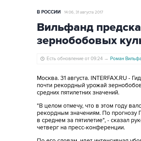
В РОССИИ
14:06, 31 августа 2017
Вильфанд предска
зернобобовых куль
Есть обновление от 09:24
→
Роман Вильфа
Москва. 31 августа. INTERFAX.RU - Г
почти рекордный урожай зернобобовы
средних пятилетних значений.
"В целом отмечу, что в этом году в
рекордным значениям. По прогнозу Г
в среднем за пятилетие", - сказал 
четверг на пресс-конференции.
По его словам, идет интенсивная убо