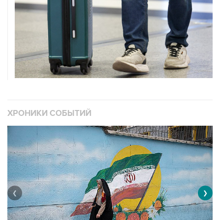
ХРОНИКИ СОБЫТИЙ
❮
❯