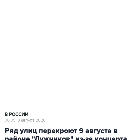
Промышленное предприятие в Самарской
области подверглось атаке БПЛА
Беспилотные технологии и ИИ на службе у
электросетевых объектов и агрокомплексов
Социальная реклама, АНО «Национальные приоритеты».
ИНН 7725383515 Erid: F7NfYUJCUneVdwcydK6A
Кабмин РФ разрешил до 1 июля 2027 года
импорт, выпуск и обращение бензина Евро 2,
Евро 3, Евро 4
В РОССИИ
00:05, 9 августа 2026
Ряд улиц перекроют 9 августа в
районе "Лужников" из-за концерта