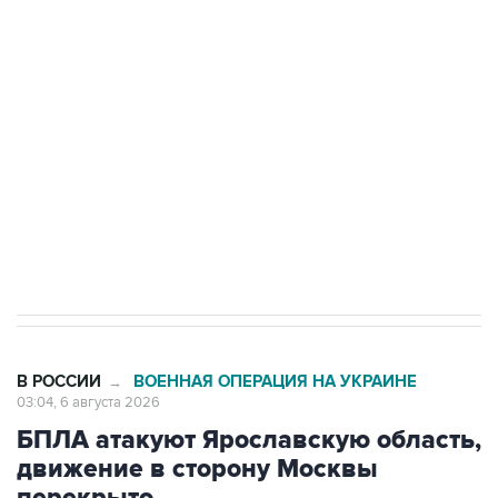
Путин сообщил о решении сосредоточить в
одних руках все службы тыла Минобороны
Как российские медицинские технологии
выходят на мировые рынки
Социальная реклама, АНО «Национальные приоритеты».
ИНН 7725383515 Erid: F7NfYUJCUneVdTRF8PRs
Трамп заявил, что переговоры с Ираном
начнутся в понедельник
В РОССИИ
ВОЕННАЯ ОПЕРАЦИЯ НА УКРАИНЕ
→
03:04, 6 августа 2026
БПЛА атакуют Ярославскую область,
движение в сторону Москвы
перекрыто