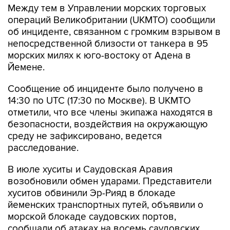
Между тем в Управлении морских торговых
операций Великобритании (UKMTO) сообщили
об инциденте, связанном с громким взрывом в
непосредственной близости от танкера в 95
морских милях к юго-востоку от Адена в
Йемене.
Сообщение об инциденте было получено в
14:30 по UTC (17:30 по Москве). В UKMTO
отметили, что все члены экипажа находятся в
безопасности, воздействия на окружающую
среду не зафиксировано, ведется
расследование.
В июле хуситы и Саудовская Аравия
возобновили обмен ударами. Представители
хуситов обвинили Эр-Рияд в блокаде
йеменских транспортных путей, объявили о
морской блокаде саудовских портов,
сообщали об атаках на восемь саудовских