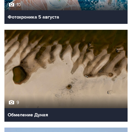
10
Фотохроника 5 августа
9
Обмеление Дуная