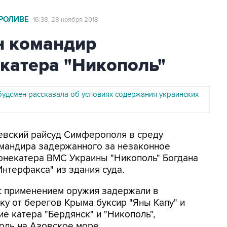
РОЛИВЕ
16:38, 28 ноября 2018
н командир
катера "Никополь"
удсмен рассказала об условиях содержания украинских
иевский райсуд Симферополя в среду
омандира задержанного за незаконное
онекатера ВМС Украины "Никополь" Богдана
нтерфакса" из здания суда.
 с применением оружия задержали в
у от берегов Крыма буксир "Яны Капу" и
 катера "Бердянск" и "Никополь",
оль на Азовское море.