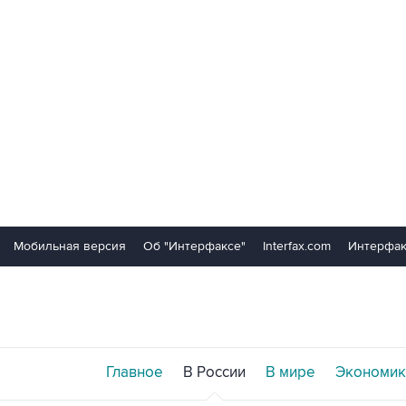
Мобильная версия
Об "Интерфаксе"
Interfax.com
Интерфак
Главное
В России
В мире
Экономик