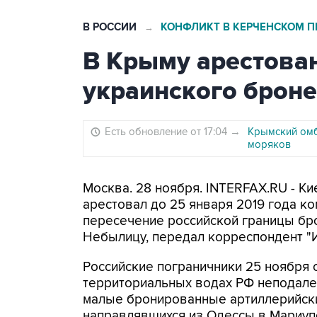
В РОССИИ
КОНФЛИКТ В КЕРЧЕНСКОМ П
→
В Крыму арестова
украинского броне
Есть обновление от 17:04
→
Крымский омб
моряков
Москва. 28 ноября. INTERFAX.RU - К
арестовал до 25 января 2019 года к
пересечение российской границы бр
Небылицу, передал корреспондент "И
Российские пограничники 25 ноября
территориальных водах РФ неподалек
малые бронированные артиллерийские
направлявшихся из Одессы в Мариуп