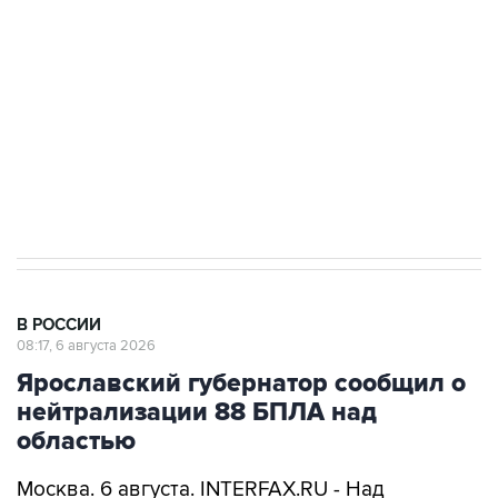
Как российские медицинские технологии
выходят на мировые рынки
Социальная реклама, АНО «Национальные приоритеты».
ИНН 7725383515 Erid: F7NfYUJCUneVdTRF8PRs
Трамп заявил, что переговоры с Ираном
начнутся в понедельник
В РОССИИ
08:17, 6 августа 2026
Ярославский губернатор сообщил о
нейтрализации 88 БПЛА над
областью
Москва. 6 августа. INTERFAX.RU - Над