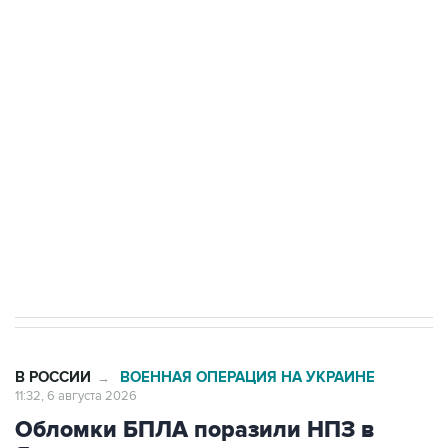
Путин сообщил о решении сосредоточить в
одних руках все службы тыла Минобороны
Как российские медицинские технологии
выходят на мировые рынки
Социальная реклама, АНО «Национальные приоритеты».
ИНН 7725383515 Erid: F7NfYUJCUneVdTRF8PRs
Трамп заявил, что переговоры с Ираном
начнутся в понедельник
В РОССИИ
ВОЕННАЯ ОПЕРАЦИЯ НА УКРАИНЕ
→
11:32, 6 августа 2026
Обломки БПЛА поразили НПЗ в