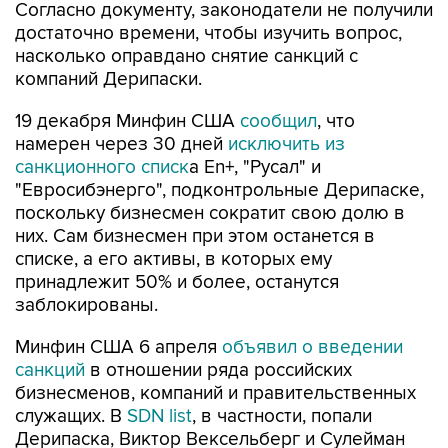
насколько оправдано снятие санкций с
компаний Дерипаски.
19 декабря Минфин США
сообщил
, что
намерен через 30 дней
исключить из
санкционного списк
а En+, "Русал" и
"Евросибэнерго", подконтрольные Дерипаске,
поскольку бизнесмен сократит свою долю в
них. Сам бизнесмен при этом останется в
списке, а его активы, в которых ему
принадлежит 50% и более, останутся
заблокированы.
Минфин США 6 апреля
объявил о введении
санкций
в отношении ряда российских
бизнесменов, компаний и правительственных
служащих. В
SDN list
, в частности, попали
Дерипаска, Виктор Вексельберг и Сулейман
Керимов. В "черный список" были включены
две публичные компании - "РусАл" и En+ Group,