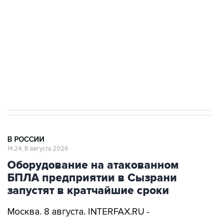
Беспилотные технологии и ИИ на службе у
электросетевых объектов и агрокомплексов
Социальная реклама, АНО «Национальные приоритеты».
ИНН 7725383515 Erid: F7NfYUJCUneVdwcydK6A
Очаги возгорания на объекте Wildberries в
Свердловской области локализованы
В РОССИИ
14:24, 8 августа 2026
Оборудование на атакованном
БПЛА предприятии в Сызрани
запустят в кратчайшие сроки
Москва. 8 августа. INTERFAX.RU -