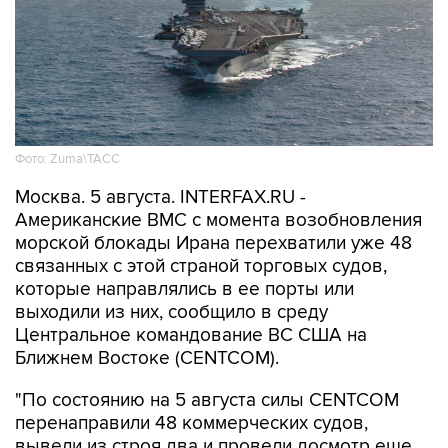
Фото: Zuma\ТАСС
Москва. 5 августа. INTERFAX.RU -
Американские ВМС с момента возобновления
морской блокады Ирана перехватили уже 48
связанных с этой страной торговых судов,
которые направлялись в ее порты или
выходили из них, сообщило в среду
Центральное командование ВС США на
Ближнем Востоке (CENTCOM).
"По состоянию на 5 августа силы CENTCOM
перенаправили 48 коммерческих судов,
вывели из строя два и провели досмотр еще
двух судов", - говорится в сообщении.