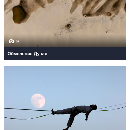
9
Обмеление Дуная
10