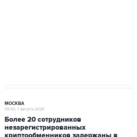
Как российские медицинские технологии
выходят на мировые рынки
Социальная реклама, АНО «Национальные приоритеты».
ИНН 7725383515 Erid: F7NfYUJCUneVdTRF8PRs
Аксенов сообщил о четвертом погибшем в
результате атаки ВСУ на Крым
МОСКВА
09:50, 7 августа 2026
Более 20 сотрудников
незарегистрированных
криптообменников задержаны в
"Москва-Сити"