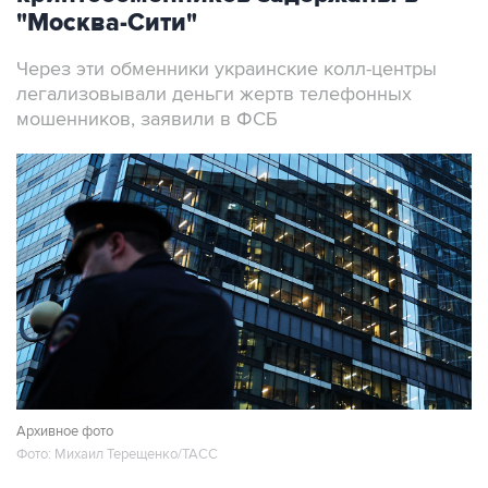
Через эти обменники украинские колл-центры
легализовывали деньги жертв телефонных
мошенников, заявили в ФСБ
Архивное фото
Фото: Михаил Терещенко/ТАСС
Москва. 7 августа. INTERFAX.RU - ФСБ
сообщила о задержании в Москве более 20