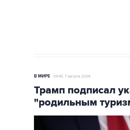
Как российские медицинские т
Социальная реклама, АНО «Национальные приоритеты».
И
Аксенов сообщил о четвертом п
Крым
В МИРЕ
04:45, 7 августа 2026
Трамп подписал ук
"родильным туриз