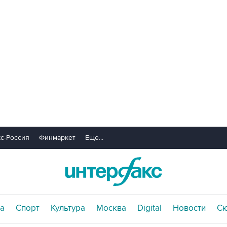
с-Россия
Финмаркет
Еще...
а
Спорт
Культура
Москва
Digital
Новости
С