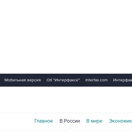
Мобильная версия
Об "Интерфаксе"
Interfax.com
Интерфак
Главное
В России
В мире
Экономик