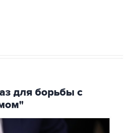
ехнологии выходят на мировые рынки
НН 7725383515 Erid: F7NfYUJCUneVdTRF8PRs
огибшем в результате атаки ВСУ на
аз для борьбы с
мом"