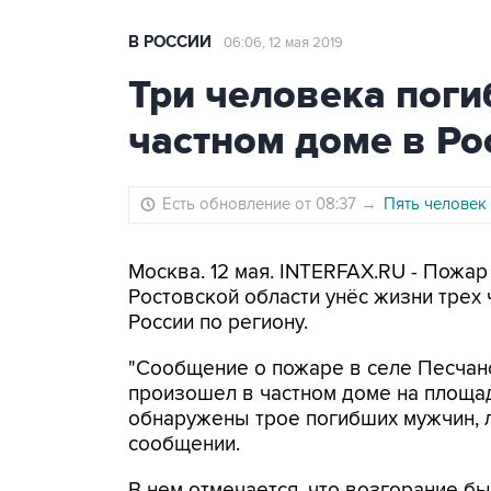
В РОССИИ
06:06, 12 мая 2019
Три человека поги
частном доме в Ро
Есть обновление от 08:37
→
Пять человек
Москва. 12 мая. INTERFAX.RU - Пожа
Ростовской области унёс жизни трех
России по региону.
"Сообщение о пожаре в селе Песчано
произошел в частном доме на площад
обнаружены трое погибших мужчин, ли
сообщении.
В нем отмечается, что возгорание б