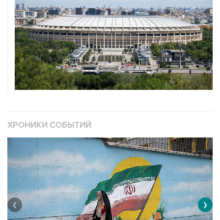
ХРОНИКИ СОБЫТИЙ
❮
❯