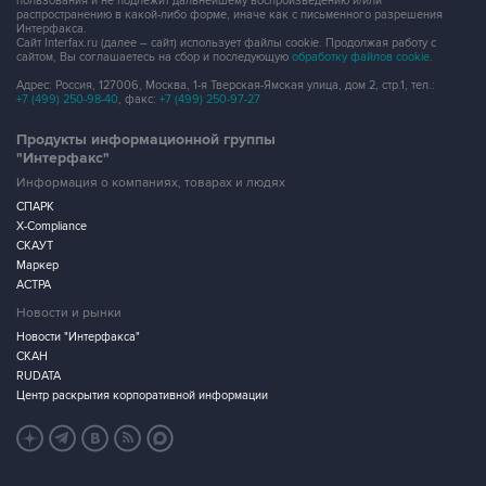
пользования и не подлежит дальнейшему воспроизведению и/или
распространению в какой-либо форме, иначе как с письменного разрешения
Интерфакса.
Сайт Interfax.ru (далее – сайт) использует файлы cookie. Продолжая работу с
сайтом, Вы соглашаетесь на сбор и последующую
обработку файлов cookie
.
Адрес: Россия, 127006, Москва, 1-я Тверская-Ямская улица, дом 2, стр.1, тел.:
+7 (499) 250-98-40
, факс:
+7 (499) 250-97-27
Продукты информационной группы
"Интерфакс"
Информация о компаниях, товарах и людях
СПАРК
X-Compliance
СКАУТ
Маркер
АСТРА
Новости и рынки
Новости "Интерфакса"
СКАН
RUDATA
Центр раскрытия корпоративной информации