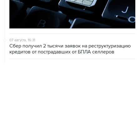
07 августа, 16:31
Сбер получил 2 тысячи заявок на реструктуризацию
кредитов от пострадавших от БПЛА селлеров
07 августа, 16:11
В Запорожской области ввели режим ЧС из-за
перебоев с водоснабжением
07 августа, 15:43
Власти Крыма ожидают роста объемов продажи
бензина со следующей недели
07 августа, 15:17
ВС рассмотрит 10 августа иск об отмене регистрации
списка кандидатов от "Яблока" на выборы в ГД
07 августа, 14:37
Саудовская Аравия, Турция и Пакистан подписали
оборонное соглашение