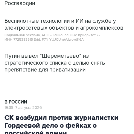
Беспилотные технологии и ИИ на службе у
электросетевых объектов и агрокомплексов
Социальная реклама, АНО «Национальные приоритеты».
ИНН 7725383515 Erid: F7NfYUJCUneVdwcydK6A
Путин вывел "Шереметьево" из
стратегического списка с целью снять
препятствие для приватизации
В РОССИИ
19:39, 7 августа 2026
СК возбудил против журналистки
Гордеевой дело о фейках о
российской армии
Москва. 7 августа. INTERFAX.RU - Против