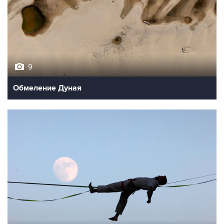
9
Обмеление Дуная