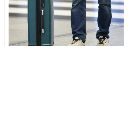
08 августа, 12:26
Пляжи в Геленджике закрыли из-за угрозы атаки
БПЛА
08 августа, 11:59
Возгорание на Ильском НПЗ из-за падения обломков
БПЛА ликвидировано
08 августа, 10:07
В Красноярском крае во время сплава по реке
пропала семья