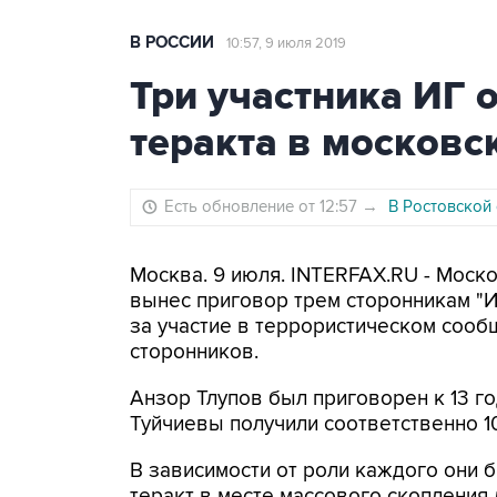
В РОССИИ
10:57, 9 июля 2019
Три участника ИГ 
теракта в московс
Есть обновление от 12:57
→
В Ростовской
Москва. 9 июля. INTERFAX.RU - Моск
вынес приговор трем сторонникам "И
за участие в террористическом сооб
сторонников.
Анзор Тлупов был приговорен к 13 г
Туйчиевы получили соответственно 10
В зависимости от роли каждого они 
теракт в месте массового скопления 