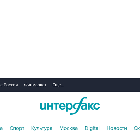
с-Россия
Финмаркет
Еще...
а
Спорт
Культура
Москва
Digital
Новости
С