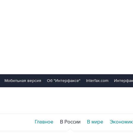
Мобильная версия
Об "Интерфаксе"
Interfax.com
Интерфак
Главное
В России
В мире
Экономик