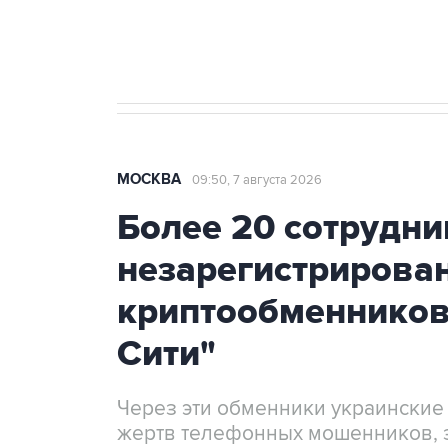
Крым
МОСКВА
09:50, 7 августа 2026
Более 20 сотрудни
незарегистрирова
криптообменников
Сити"
Через эти обменники украинские
жертв телефонных мошенников, 