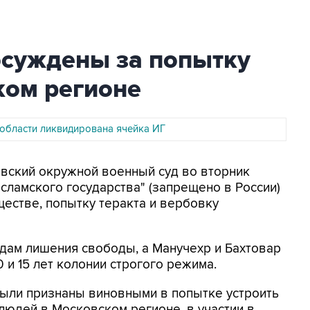
осуждены за попытку
ком регионе
 области ликвидирована ячейка ИГ
овский окружной военный суд во вторник
сламского государства" (запрещено в России)
ществе, попытку теракта и вербовку
одам лишения свободы, а Манучехр и Бахтовар
 и 15 лет колонии строгого режима.
были признаны виновными в попытке устроить
людей в Московском регионе, в участии в