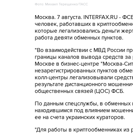
Фото: Михаил Терещенко/ТАСС
Москва. 7 августа. INTERFAX.RU - Ф
человек, работавших в криптообменн
которые легализовались деньги же
работа девяти обменных пунктов.
"Во взаимодействии с МВД России п
границы каналов вывода средств за
Москве в бизнес-центре "Москва-Си
незарегистрированных пунктов обме
колл-центры легализовывали средств
результате дистанционного мошеннич
общественных связей (ЦОС) ФСБ.
По данным спецслужбы, в обменных п
находившимся под влиянием мошенни
ее на счета украинских кураторов.
"Для работы в криптообменниках из 