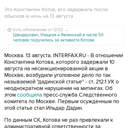
Это Константин Котов, его задержали после
обысков в ночь на 13 августа
Есть обновление от 12:02
→
Шендерович, Улицкая и Явлинский в числе 50
человек поручились за активиста Котова
Москва. 13 августа. INTERFAX.RU - В отношении
Константина Котова, которого задержали 10
августа на несанкционированной акции в
Москве, возбудили уголовное дело по так
называемой "дадинской статье" - ст. 212.1 УК о
неоднократном нарушении на митингах. Об
этом
сообщила
пресс-служба Следственного
комитета по Москве. Первым осужденным по
этой статье стал Ильдар Дадин.
По данным СК, Котова не раз привлекали к
административной ответственности за