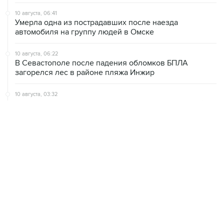
10 августа, 06:41
Умерла одна из пострадавших после наезда
автомобиля на группу людей в Омске
10 августа, 06:22
В Севастополе после падения обломков БПЛА
загорелся лес в районе пляжа Инжир
10 августа, 03:32
Аэропорт Домодедово принимает и отправляет рейсы
по согласованию