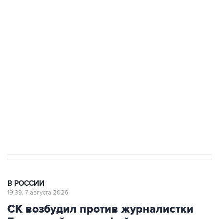
ФСБ сообщила о задержании в Приморье
подростков, готовивших теракт на объекте
Росгвардии
Беспилотные технологии и ИИ на службе у
электросетевых объектов и агрокомплексов
Социальная реклама, АНО «Национальные приоритеты».
ИНН 7725383515 Erid: F7NfYUJCUneVdwcydK6A
Аксенов сообщил о четвертом погибшем в
результате атаки ВСУ на Крым
В РОССИИ
19:39, 7 августа 2026
СК возбудил против журналистки