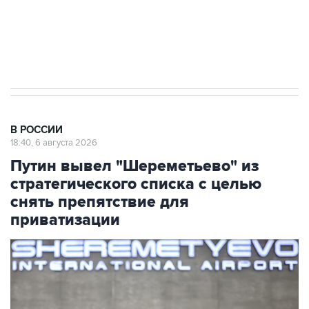
ИНН 7725383515 Erid: F7NfYUJCUneVdTRF8PRs
Аксенов сообщил о четвертом погибшем в
результате атаки ВСУ на Крым
В РОССИИ
18:40, 6 августа 2026
Путин вывел "Шереметьево" из
стратегического списка с целью
снять препятствие для
приватизации