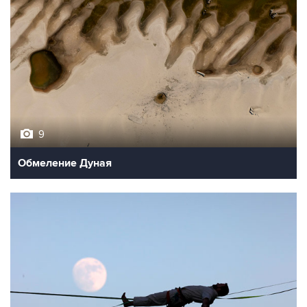
9
Обмеление Дуная