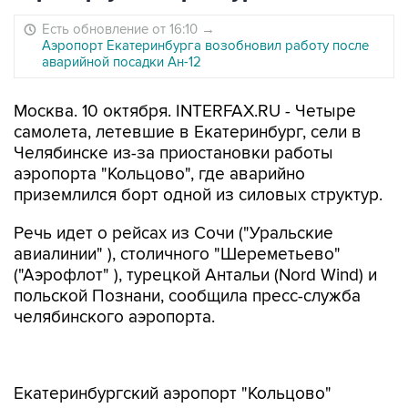
Есть обновление от 16:10
→
Аэропорт Екатеринбурга возобновил работу после
аварийной посадки Ан-12
Москва. 10 октября. INTERFAX.RU - Четыре
самолета, летевшие в Екатеринбург, сели в
Челябинске из-за приостановки работы
аэропорта "Кольцово", где аварийно
приземлился борт одной из силовых структур.
Речь идет о рейсах из Сочи ("Уральские
авиалинии" ), столичного "Шереметьево"
("Аэрофлот" ), турецкой Антальи (Nord Wind) и
польской Познани, сообщила пресс-служба
челябинского аэропорта.
Екатеринбургский аэропорт "Кольцово"
временно не принимает и не отправляет
самолеты из-за нештатной посадки