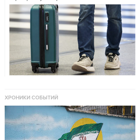
ХРОНИКИ СОБЫТИЙ
❮
❯