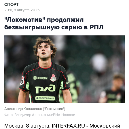
"Локомотив" продолжил
безвыигрышную серию в РПЛ
Александр Коваленко ("Локомотив")
Фото: Владимир Астапкович/РИА Новости
Москва. 8 августа. INTERFAX.RU - Московский
"Локомотив" и тольяттинский
"Акрон"
со счетом
0:0 завершили матч третьего тура чемпионата