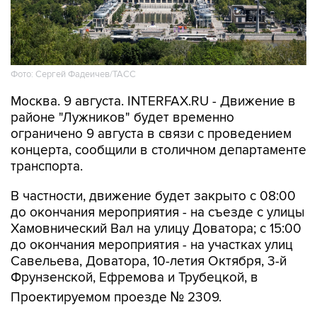
Фото: Сергей Фадеичев/ТАСС
Москва. 9 августа. INTERFAX.RU - Движение в
районе "Лужников" будет временно
ограничено 9 августа в связи с проведением
концерта, сообщили в столичном департаменте
транспорта.
В частности, движение будет закрыто с 08:00
до окончания мероприятия - на съезде с улицы
Хамовнический Вал на улицу Доватора; с 15:00
до окончания мероприятия - на участках улиц
Савельева, Доватора, 10-летия Октября, 3-й
Фрунзенской, Ефремова и Трубецкой, в
Проектируемом проезде № 2309.
Кроме того, на всех участках ограничений 9
августа с 00:01 до окончания мероприятия