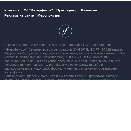
Реклама на сайте
Мероприятия
Copyright © 1991—2026 Interfax. Все права защищены. Сетевое издание
"Интерфакс.ру". Свидетельство о регистрации СМИ ЭЛ № ФС 77 - 84928 выдано
Федеральной службой по надзору в сфере связи, информационных технологий и
массовых коммуникаций (Роскомнадзор) 21.03.2023. Вся информация,
размещенная на данном веб-сайте, предназначена только для персонального
пользования и не подлежит дальнейшему воспроизведению и/или
распространению в какой-либо форме, иначе как с письменного разрешения
Интерфакса.
Сайт Interfax.ru (далее – сайт) использует файлы cookie. Продолжая работу с
сайтом, Вы соглашаетесь на сбор и последующую
обработку файлов cookie
.
Адрес: Россия, 127006, Москва, 1-я Тверская-Ямская улица, дом 2, стр.1, тел.:
+7 (499) 250-98-40
, факс:
+7 (499) 250-97-27
Продукты информационной группы
"Интерфакс"
Информация о компаниях, товарах и людях
СПАРК
X-Compliance
СКАУТ
Маркер
АСТРА