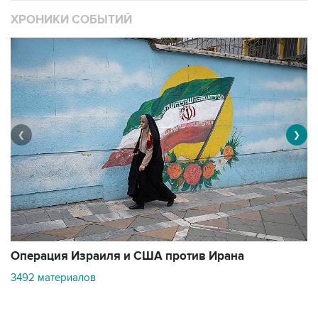
❮
❯
В
Операция Израиля и США против Ирана
1
3492 материалов
Контакты
Об "Интерфаксе"
Пресс-центр
Вакансии