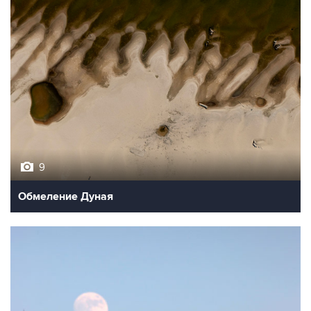
9
Обмеление Дуная