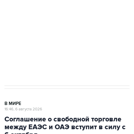
Путин сообщил о решении сосредоточить в
одних руках все службы тыла Минобороны
Как российские медицинские технологии
выходят на мировые рынки
Социальная реклама, АНО «Национальные приоритеты».
ИНН 7725383515 Erid: F7NfYUJCUneVdTRF8PRs
Трамп заявил, что переговоры с Ираном
начнутся в понедельник
В МИРЕ
16:46, 6 августа 2026
Соглашение о свободной торговле
между ЕАЭС и ОАЭ вступит в силу с