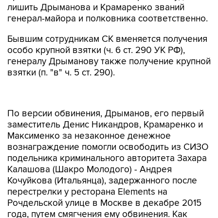
лишить Дрыманова и Крамаренко званий
генерал-майора и полковника соответственно.
Бывшим сотрудникам СК вменяется получения
особо крупной взятки (ч. 6 ст. 290 УК РФ),
генералу Дрыманову также получение крупной
взятки (п. "в" ч. 5 ст. 290).
По версии обвинения, Дрыманов, его первый
заместитель Денис Никандров, Крамаренко и
Максименко за незаконное денежное
вознаграждение помогли освободить из СИЗО
подельника криминального авторитета Захара
Калашова (Шакро Молодого) - Андрея
Кочуйкова (Итальянца), задержанного после
перестрелки у ресторана Elements на
Рочдельской улице в Москве в декабре 2015
года, путем смягчения ему обвинения. Как
установило следствие, офицеры действовали
в составе организованной группы, общая