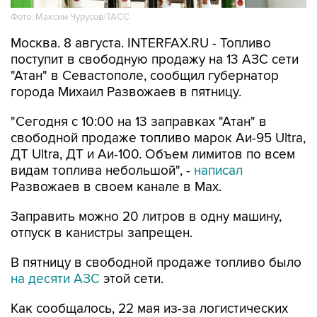
Москва. 8 августа. INTERFAX.RU - Топливо
поступит в свободную продажу на 13 АЗС сети
"Атан" в Севастополе, сообщил губернатор
города Михаил Развожаев в пятницу.
"Сегодня с 10:00 на 13 заправках "Атан" в
свободной продаже топливо марок Аи-95 Ultra,
ДТ Ultra, ДТ и Аи-100. Объем лимитов по всем
видам топлива небольшой", -
написал
Развожаев в своем канале в Max.
Заправить можно 20 литров в одну машину,
отпуск в канистры запрещен.
В пятницу в свободной продаже топливо было
на десяти АЗС
этой сети.
Как сообщалось, 22 мая из-за логистических
сложностей ограничения на продажу топлива
ввели в Севастополе, с 29 мая - в Крыму. В