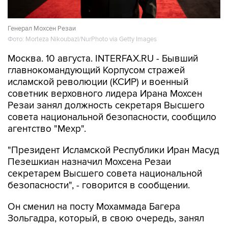
Генерал Мохсен Резаи
Фото: Morteza Nikoubazl/NurPhoto via Getty Images
Москва. 10 августа. INTERFAX.RU - Бывший
главнокомандующий Корпусом стражей
исламской революции (КСИР) и военный
советник верховного лидера Ирана Мохсен
Резаи занял должность секретаря Высшего
совета национальной безопасности, сообщило
агентство "Мехр".
"Президент Исламской Республики Иран Масуд
Пезешкиан назначил Мохсена Резаи
секретарем Высшего совета национальной
безопасности", - говорится в сообщении.
Он сменил на посту Мохаммада Багера
Зольгадра, который, в свою очередь, занял