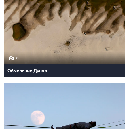
9
Обмеление Дуная