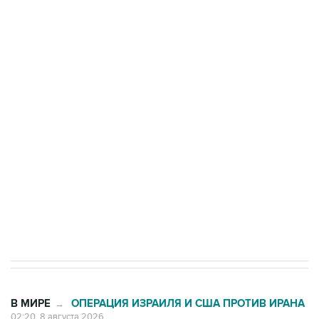
ФСБ сообщила о задержании в Приморье
подростков, готовивших теракт на объекте
Росгвардии
Беспилотные технологии и ИИ на службе у
электросетевых объектов и агрокомплексов
Социальная реклама, АНО «Национальные приоритеты».
ИНН 7725383515 Erid: F7NfYUJCUneVdwcydK6A
Кабмин РФ разрешил до 1 июля 2027 года
импорт, выпуск и обращение бензина Евро 2,
Евро 3, Евро 4
В МИРЕ
ОПЕРАЦИЯ ИЗРАИЛЯ И США ПРОТИВ ИРАНА
→
02:20, 8 августа 2026
Силы CENTCOM перехватили более