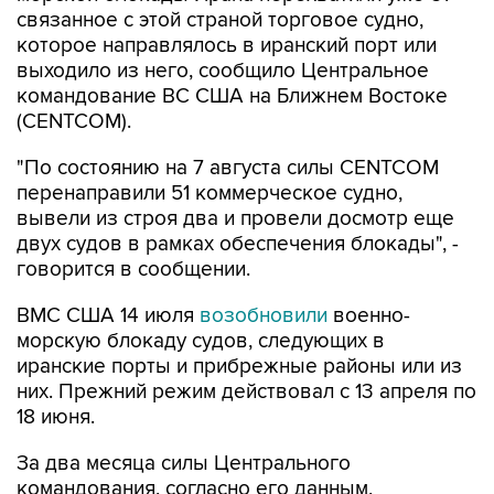
выходило из него, сообщило Центральное
командование ВС США на Ближнем Востоке
(CENTCOM).
"По состоянию на 7 августа силы CENTCOM
перенаправили 51 коммерческое судно,
вывели из строя два и провели досмотр еще
двух судов в рамках обеспечения блокады", -
говорится в сообщении.
ВМС США 14 июля
возобновили
военно-
морскую блокаду судов, следующих в
иранские порты и прибрежные районы или из
них. Прежний режим действовал с 13 апреля по
18 июня.
За два месяца силы Центрального
командования, согласно его данным,
перенаправили 142 судна, соблюдавших
блокаду, вывели из строя девять судов, не