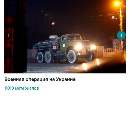
❮
❯
Военная операция на Украине
О
11010 материалов
3
Контакты
Об "Интерфаксе"
Пресс-центр
Вакансии
Реклама на сайте
Мероприятия