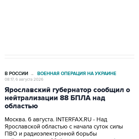
ИНН 7725383515 Erid: F7NfYUJCUneVdTRF8PRs
Трамп заявил, что переговоры с Ираном
начнутся в понедельник
В РОССИИ
ВОЕННАЯ ОПЕРАЦИЯ НА УКРАИНЕ
→
08:17, 6 августа 2026
Ярославский губернатор сообщил о
нейтрализации 88 БПЛА над
областью
Москва. 6 августа. INTERFAX.RU - Над
Ярославской областью с начала суток силы
ПВО и радиоэлектронной борьбы
нейтрализовали 88 беспилотников,
сообщил
губернатор Михаил Евраев. По его словам,