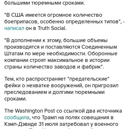
"В США имеется огромное количество
боеприпасов, особенно определенных типов", -
написал
он в Truth Social.
"В дополнении к этому, большие объемы
производятся и поставляются Соединенным
Штатам по мере необходимости. Оборонные
компании строят максимальное в истории
страны количество заводов и фабрик".
Тем, кто распространяет "предательские"
фейки о нехватке вооружений, он пригрозил
преследованием и долгими тюремными
сроками.
The Washington Post со ссылкой два источника
сообщила
, что Трамп на полях совещания в
Кэмп-Дэвиде 31 июля затребовал у военного
министра Пита Хегсета объяснений из-за
истощения запасов ракет на фоне конфликта с