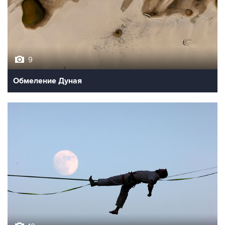
9
Обмеление Дуная
10