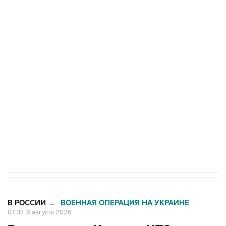
ФСБ сообщила о задержании в Приморье
подростков, готовивших теракт на объекте
Росгвардии
Беспилотные технологии и ИИ на службе у
электросетевых объектов и агрокомплексов
Социальная реклама, АНО «Национальные приоритеты».
ИНН 7725383515 Erid: F7NfYUJCUneVdwcydK6A
Кабмин РФ разрешил до 1 июля 2027 года
импорт, выпуск и обращение бензина Евро 2,
Евро 3, Евро 4
В РОССИИ
ВОЕННАЯ ОПЕРАЦИЯ НА УКРАИНЕ
→
07:37, 8 августа 2026