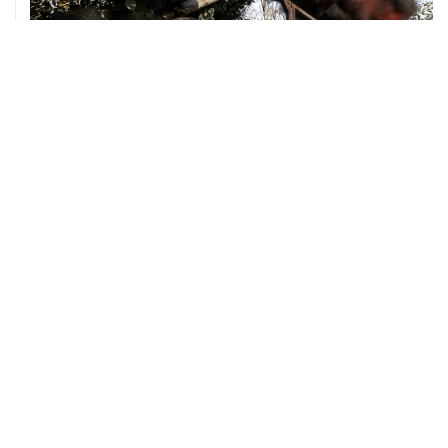
08 августа, 00:36
Временные ограничения введены в аэропортах
Саратова, Пензы и Тамбова