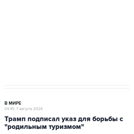
Как российские медицинские технологии
выходят на мировые рынки
Социальная реклама, АНО «Национальные приоритеты».
ИНН 7725383515 Erid: F7NfYUJCUneVdTRF8PRs
Аксенов сообщил о четвертом погибшем в
результате атаки ВСУ на Крым
В МИРЕ
04:45, 7 августа 2026
Трамп подписал указ для борьбы с
"родильным туризмом"