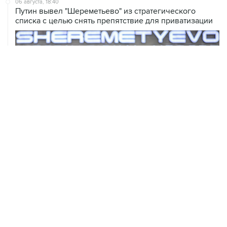
06 августа, 17:34
Американский фонд Human Rights Foundation признан
нежелательным в РФ
06 августа, 17:16
Москва не получала от Еревана официальных
обращений о прекращении концессии Южно-
Кавказской железной дороги