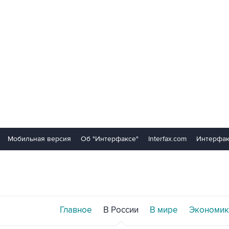
Мобильная версия
Об "Интерфаксе"
Interfax.com
Интерфак
Главное
В России
В мире
Экономик