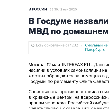
В РОССИИ
22:36, 12 мая 2020
В Госдуме назвали
МВД по домашнем
Есть обновление от 13:32
→
Смольный не 
Петербурге
Москва. 12 мая. INTERFAX.RU - Дан
насилии в условиях самоизоляции не 
жертвы обращаются за помощью в дру
Госдумы по регламенту Ольга Савас
Савастьянова противопоставила сн
в кризисные центры, на всероссийск
правам человека. Российский омбудс
Саватьсяновой, сказала, что к ней ст