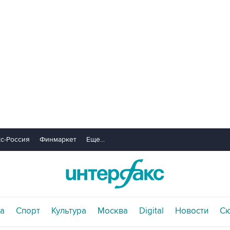
с-Россия
Финмаркет
Еще...
а
Спорт
Культура
Москва
Digital
Новости
С