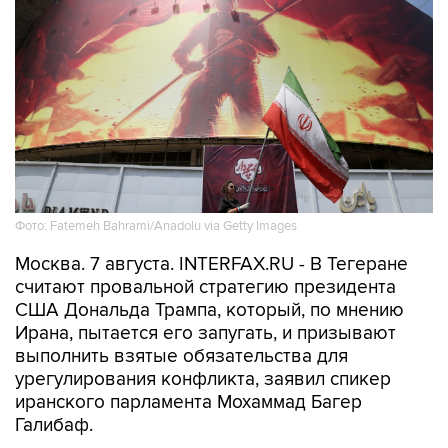
Фото: Fatemeh Bahrami/Anadolu via Getty Images
Москва. 7 августа. INTERFAX.RU - В Тегеране
считают провальной стратегию президента
США Дональда Трампа, который, по мнению
Ирана, пытается его запугать, и призывают
выполнить взятые обязательства для
урегулирования конфликта, заявил спикер
иранского парламента Мохаммад Багер
Галибаф.
В МИРЕ