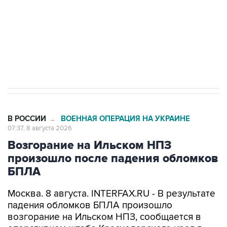
Социальная реклама, АНО «Национальные приоритеты».
ИНН 7725383515 Erid: F7NfYUJCUneVdwcydK6A
Кабмин РФ разрешил до 1 июля 2027 года
импорт, выпуск и обращение бензина Евро 2,
Евро 3, Евро 4
В РОССИИ
ВОЕННАЯ ОПЕРАЦИЯ НА УКРАИНЕ
→
07:37, 8 августа 2026
Возгорание на Ильском НПЗ
произошло после падения обломков
БПЛА
Москва. 8 августа. INTERFAX.RU - В результате
падения обломков БПЛА произошло
возгорание на Ильском НПЗ, сообщается в