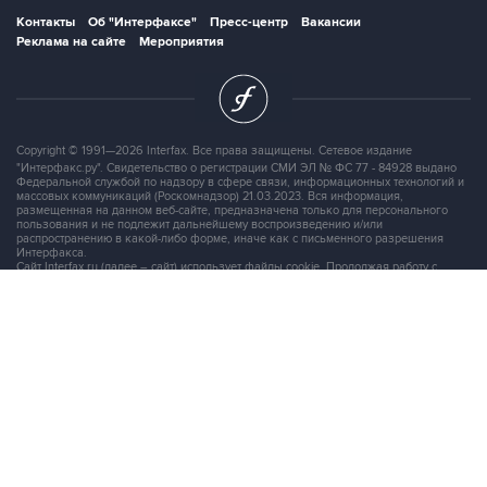
Copyright © 1991—2026 Interfax. Все права защищены. Сетевое издание
"Интерфакс.ру". Свидетельство о регистрации СМИ ЭЛ № ФС 77 - 84928 выдано
Федеральной службой по надзору в сфере связи, информационных технологий и
массовых коммуникаций (Роскомнадзор) 21.03.2023. Вся информация,
размещенная на данном веб-сайте, предназначена только для персонального
пользования и не подлежит дальнейшему воспроизведению и/или
распространению в какой-либо форме, иначе как с письменного разрешения
Интерфакса.
Сайт Interfax.ru (далее – сайт) использует файлы cookie. Продолжая работу с
сайтом, Вы соглашаетесь на сбор и последующую
обработку файлов cookie
.
Адрес: Россия, 127006, Москва, 1-я Тверская-Ямская улица, дом 2, стр.1, тел.:
+7 (499) 250-98-40
, факс:
+7 (499) 250-97-27
Продукты информационной группы
"Интерфакс"
Информация о компаниях, товарах и людях
СПАРК
X-Compliance
СКАУТ
Маркер
АСТРА