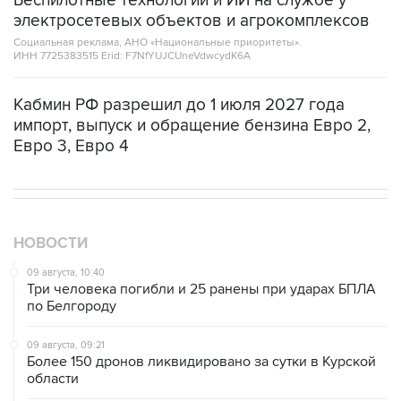
Социальная реклама, АНО «Национальные приоритеты».
ИНН 7725383515 Erid: F7NfYUJCUneVdwcydK6A
Кабмин РФ разрешил до 1 июля 2027 года
импорт, выпуск и обращение бензина Евро 2,
Евро 3, Евро 4
НОВОСТИ
09 августа, 10:40
Три человека погибли и 25 ранены при ударах БПЛА
по Белгороду
09 августа, 09:21
Более 150 дронов ликвидировано за сутки в Курской
области
09 августа, 08:52
Летний паводок в Тюменской области идет на спад