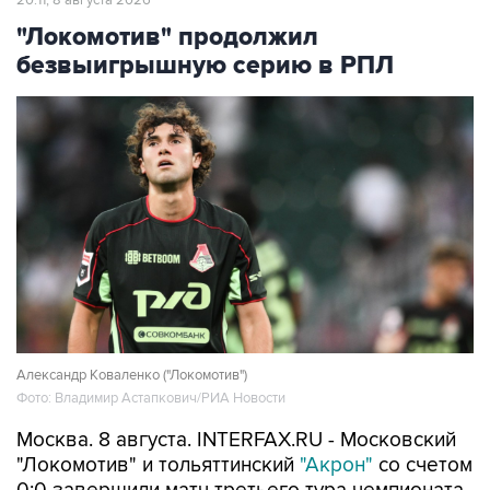
безвыигрышную серию в РПЛ
Александр Коваленко ("Локомотив")
Фото: Владимир Астапкович/РИА Новости
Москва. 8 августа. INTERFAX.RU - Московский
"Локомотив" и тольяттинский
"Акрон"
со счетом
0:0 завершили матч третьего тура чемпионата
России по футболу.