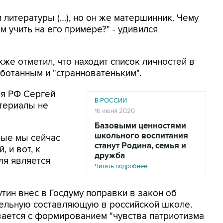
и литературы (…), но он же матершинник. Чему
м учить на его примере?" - удивился
же отметил, что находит список личностей в
ботанным и "странноватеньким".
ия РФ Сергей
В РОССИИ
териалы не
16 июня 2020
Базовыми ценностями
школьного воспитания
рые мы сейчас
станут Родина, семья и
, и вот, к
дружба
ля является
Читать подробнее
тин внес в Госдуму поправки в закон об
ельную составляющую в российской школе.
вается с формированием "чувства патриотизма