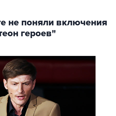
те не поняли включения
теон героев"