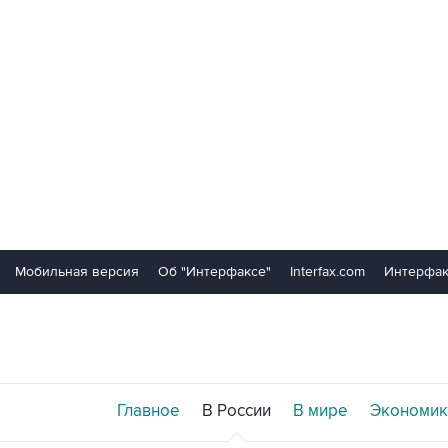
Мобильная версия
Об "Интерфаксе"
Interfax.com
Интерфак
Главное
В России
В мире
Экономик