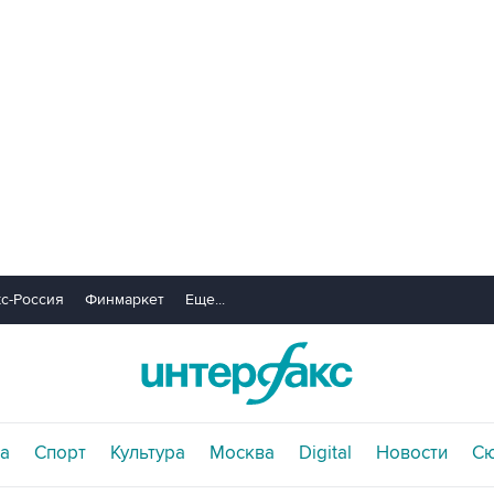
с-Россия
Финмаркет
Еще...
а
Спорт
Культура
Москва
Digital
Новости
С