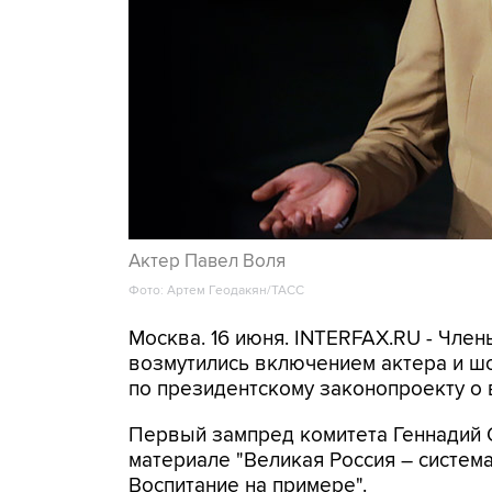
Актер Павел Воля
Фото: Артем Геодакян/ТАСС
Москва. 16 июня. INTERFAX.RU - Чле
возмутились включением актера и ш
по президентскому законопроекту о 
Первый зампред комитета Геннадий 
материале "Великая Россия – систем
Воспитание на примере".