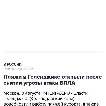
Социальная реклама, АНО «Национальные приоритеты».
ИНН 7725383515 Erid: F7NfYUJCUneVdwcydK6A
Кабмин РФ разрешил до 1 июля 2027 года
импорт, выпуск и обращение бензина Евро 2,
Евро 3, Евро 4
В РОССИИ
17:05, 8 августа 2026
Пляжи в Геленджике открыли после
снятия угрозы атаки БПЛА
Москва. 8 августа. INTERFAX.RU - Власти
Геленджика (Краснодарский край)
возобновили работу пляжей курорта, а также
в Кабардинском и Дивноморском сельских
округах после отмены режима опасности атаки