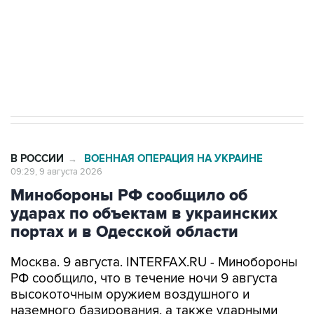
Социальная реклама, АНО «Национальные приоритеты».
ИНН 7725383515 Erid: F7NfYUJCUneVdwcydK6A
Кабмин РФ разрешил до 1 июля 2027 года
импорт, выпуск и обращение бензина Евро 2,
Евро 3, Евро 4
В РОССИИ
ВОЕННАЯ ОПЕРАЦИЯ НА УКРАИНЕ
→
09:29, 9 августа 2026
Минобороны РФ сообщило об
ударах по объектам в украинских
портах и в Одесской области
Москва. 9 августа. INTERFAX.RU - Минобороны
РФ сообщило, что в течение ночи 9 августа
высокоточным оружием воздушного и
наземного базирования, а также ударными