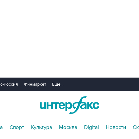
с-Россия
Финмаркет
Еще...
а
Спорт
Культура
Москва
Digital
Новости
С