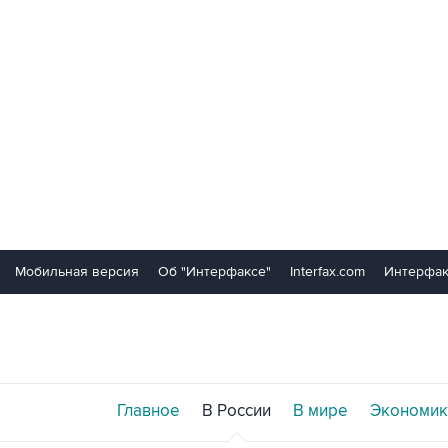
Мобильная версия
Об "Интерфаксе"
Interfax.com
Интерфак
Главное
В России
В мире
Экономик